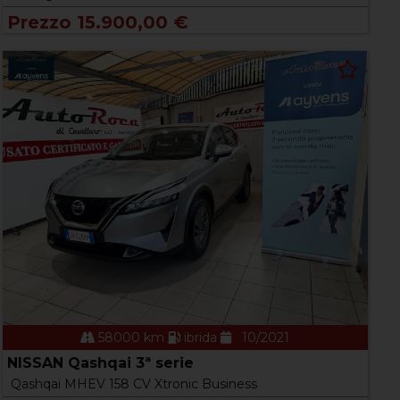
Prezzo 15.900,00 €
58000 km
ibrida
10/2021
NISSAN Qashqai 3ª serie
Qashqai MHEV 158 CV Xtronic Business