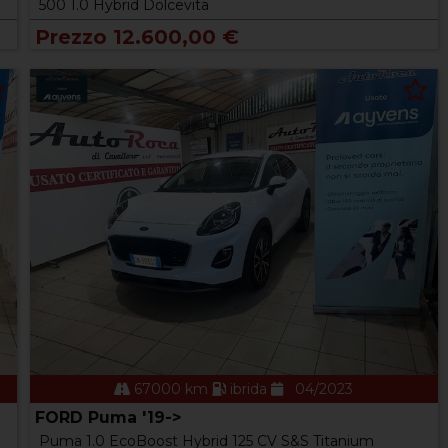
500 1.0 Hybrid Dolcevita
Prezzo 12.600,00 €
67000 km
ibrida
04/2023
FORD Puma '19->
Puma 1.0 EcoBoost Hybrid 125 CV S&S Titanium