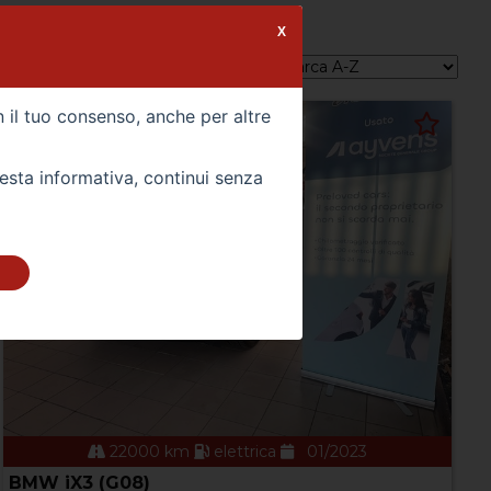
X
Ordina per:
n il tuo consenso, anche per altre
uesta informativa, continui senza
22000 km
elettrica
01/2023
BMW iX3 (G08)