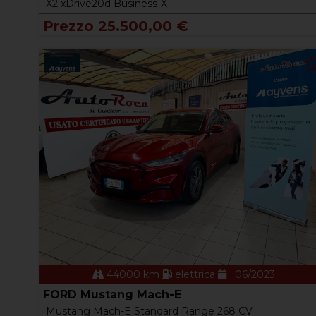
X2 xDrive20d Business-X
Prezzo 25.500,00 €
44000 km
elettrica
06/2023
FORD Mustang Mach-E
Mustang Mach-E Standard Range 268 CV