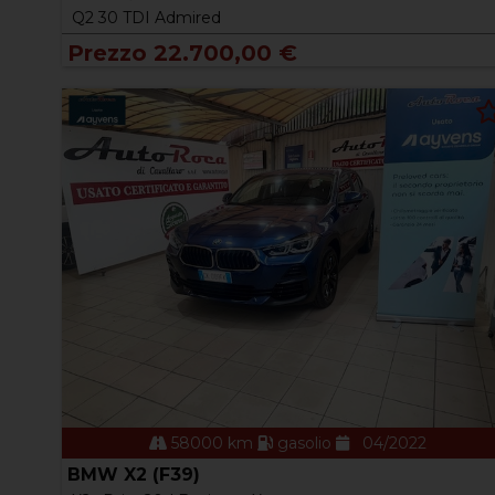
Q2 30 TDI Admired
Prezzo 22.700,00 €
58000 km
gasolio
04/2022
BMW X2 (F39)