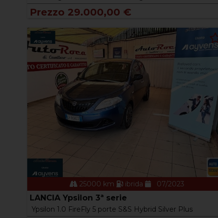
Prezzo 29.000,00 €
25000 km
ibrida
07/2023
LANCIA Ypsilon 3ª serie
Ypsilon 1.0 FireFly 5 porte S&S Hybrid Silver Plus