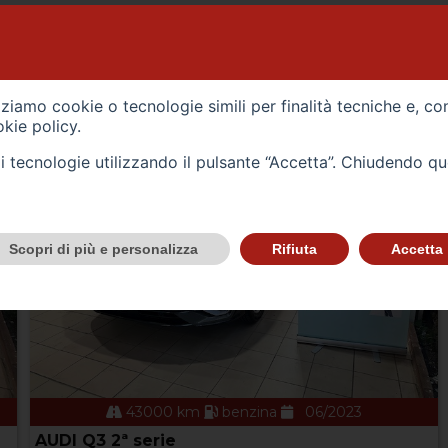
VEICOLI
izziamo cookie o tecnologie simili per finalità tecniche e, co
kie policy
.
tali tecnologie utilizzando il pulsante “Accetta”. Chiudendo q
Scopri di più e personalizza
Rifiuta
Accetta
43000 km
benzina
06/2023
AUDI Q3 2ª serie