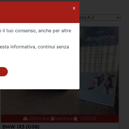
X
Ordina per:
n il tuo consenso, anche per altre
uesta informativa, continui senza
22000 km
elettrica
01/2023
BMW iX3 (G08)