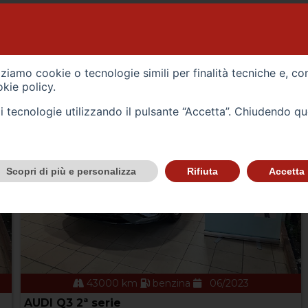
VEICOLI
izziamo cookie o tecnologie simili per finalità tecniche e, co
kie policy
.
tali tecnologie utilizzando il pulsante “Accetta”. Chiudendo q
Scopri di più e personalizza
Rifiuta
Accetta
43000 km
benzina
06/2023
AUDI Q3 2ª serie