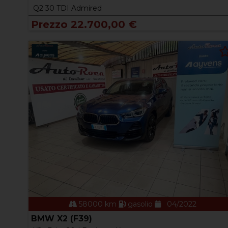
Q2 30 TDI Admired
Prezzo 22.700,00 €
58000 km
gasolio
04/2022
BMW X2 (F39)