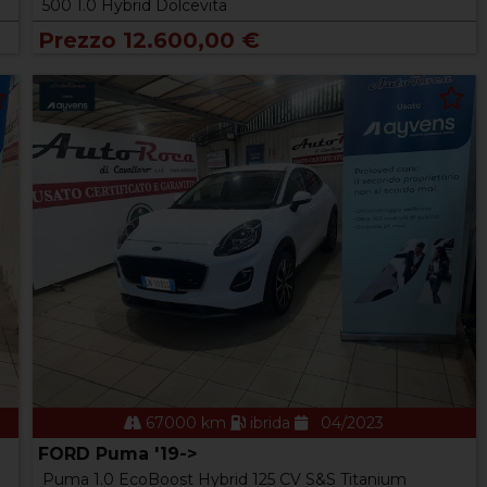
500 1.0 Hybrid Dolcevita
Prezzo 12.600,00 €
67000 km
ibrida
04/2023
FORD Puma '19->
Puma 1.0 EcoBoost Hybrid 125 CV S&S Titanium