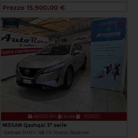
Prezzo 15.900,00 €
58000 km
ibrida
10/2021
NISSAN Qashqai 3ª serie
Qashqai MHEV 158 CV Xtronic Business