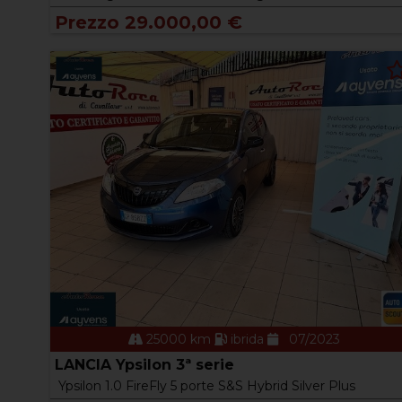
Prezzo 29.000,00 €
25000 km
ibrida
07/2023
LANCIA Ypsilon 3ª serie
Ypsilon 1.0 FireFly 5 porte S&S Hybrid Silver Plus