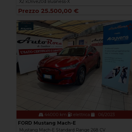
X2 xDrive20d Business-X
Prezzo 25.500,00 €
44000 km
elettrica
06/2023
FORD Mustang Mach-E
Mustang Mach-E Standard Range 268 CV