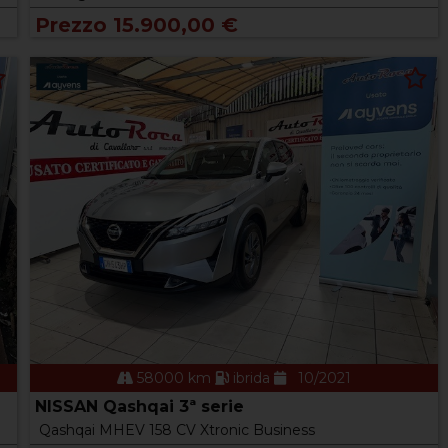
Prezzo 15.900,00 €
58000 km
ibrida
10/2021
NISSAN Qashqai 3ª serie
Qashqai MHEV 158 CV Xtronic Business