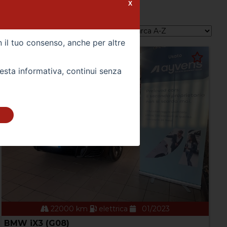
X
Ordina per:
n il tuo consenso, anche per altre
uesta informativa, continui senza
22000 km
elettrica
01/2023
BMW iX3 (G08)