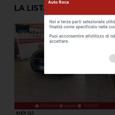
Auto Roca
LA LISTA CONTIENE (12) 
Noi e terze parti selezionate util
finalità come specificato nella
coo
Puoi acconsentire all’utilizzo di 
accettare.
41000 km
gasolio
04/2023
AUDI Q2