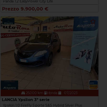
Panda 1.2 EasyPower City Life
Prezzo 9.900,00 €
25000 km
ibrida
07/2023
LANCIA Ypsilon 3ª serie
Ypsilon 1.0 FireFly 5 porte S&S Hybrid Silver Plus