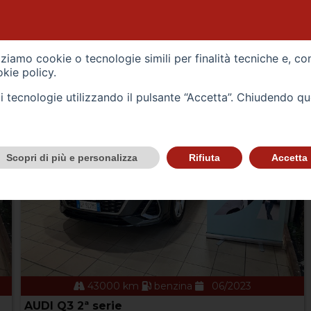
VEICOLI
izziamo cookie o tecnologie simili per finalità tecniche e, co
kie policy
.
tali tecnologie utilizzando il pulsante “Accetta”. Chiudendo q
Scopri di più e personalizza
Rifiuta
Accetta
43000 km
benzina
06/2023
AUDI Q3 2ª serie