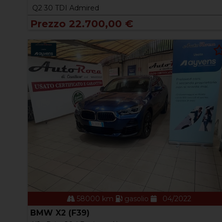
Q2 30 TDI Admired
Prezzo 22.700,00 €
58000 km
gasolio
04/2022
BMW X2 (F39)