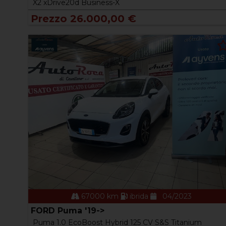
X2 xDrive20d Business-X
Prezzo 26.000,00 €
67000 km
ibrida
04/2023
FORD Puma '19->
Puma 1.0 EcoBoost Hybrid 125 CV S&S Titanium