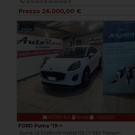
X2 xDrive20d Business-X
Prezzo 26.000,00 €
67000 km
ibrida
04/2023
FORD Puma '19->
Puma 1.0 EcoBoost Hybrid 125 CV S&S Titanium