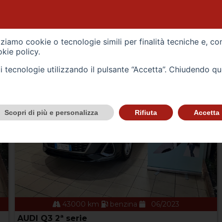
VEICOLI
izziamo cookie o tecnologie simili per finalità tecniche e, co
kie policy
.
tali tecnologie utilizzando il pulsante “Accetta”. Chiudendo q
Scopri di più e personalizza
Rifiuta
Accetta
43000 km
benzina
06/2023
AUDI Q3 2ª serie