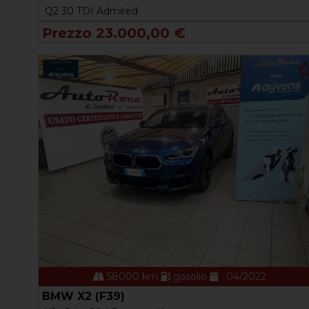
Q2 30 TDI Admired
Prezzo 23.000,00 €
58000 km
gasolio
04/2022
BMW X2 (F39)