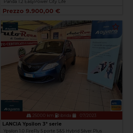
Panda 1.2 EasyPower City Life
Prezzo 9.900,00 €
25000 km
ibrida
07/2023
LANCIA Ypsilon 3ª serie
Ypsilon 1.0 FireFly 5 porte S&S Hybrid Silver Plus