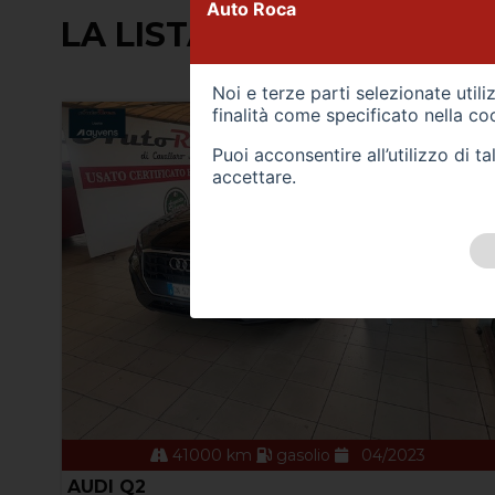
Auto Roca
LA LISTA CONTIENE (12) 
Noi e terze parti selezionate util
finalità come specificato nella
coo
Puoi acconsentire all’utilizzo di 
accettare.
41000 km
gasolio
04/2023
AUDI Q2