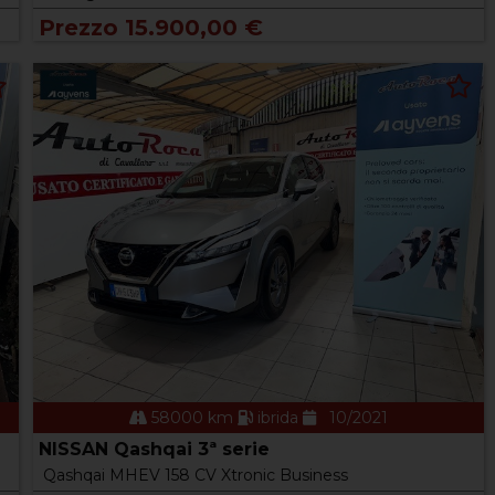
Prezzo 15.900,00 €
58000 km
ibrida
10/2021
NISSAN Qashqai 3ª serie
Qashqai MHEV 158 CV Xtronic Business