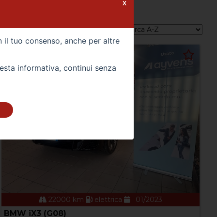
X
Ordina per:
n il tuo consenso, anche per altre
uesta informativa, continui senza
22000 km
elettrica
01/2023
BMW iX3 (G08)