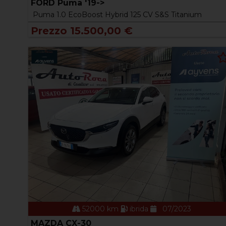
FORD Puma '19->
Puma 1.0 EcoBoost Hybrid 125 CV S&S Titanium
Prezzo 15.500,00 €
52000 km
ibrida
07/2023
MAZDA CX-30