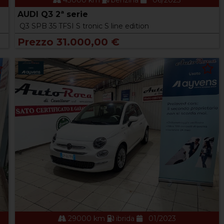
43000 km
benzina
06/2023
AUDI Q3 2ª serie
Q3 SPB 35 TFSI S tronic S line edition
Prezzo 31.000,00 €
29000 km
ibrida
01/2023