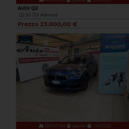
41000 km
gasolio
04/2023
AUDI Q2
Q2 30 TDI Admired
Prezzo 23.000,00 €
58000 km
gasolio
04/2022