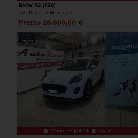
BMW X2 (F39)
X2 xDrive20d Business-X
Prezzo 26.000,00 €
67000 km
ibrida
04/2023