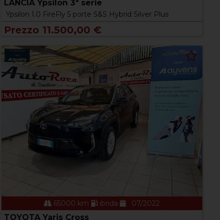
LANCIA Ypsilon 3ª serie
Ypsilon 1.0 FireFly 5 porte S&S Hybrid Silver Plus
Prezzo 11.500,00 €
65000 km
ibrida
07/2022
TOYOTA Yaris Cross