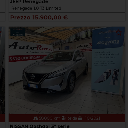
JEEP Renegade
Renegade 1.0 T3 Limited
Prezzo 15.900,00 €
58000 km
ibrida
10/2021
NISSAN Qashqai 3ª serie