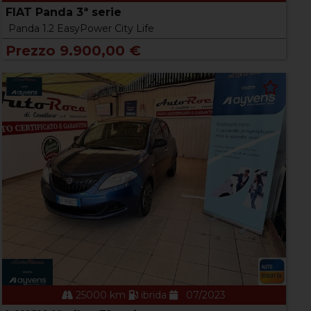
FIAT Panda 3ª serie
Panda 1.2 EasyPower City Life
Prezzo 9.900,00 €
25000 km
ibrida
07/2023