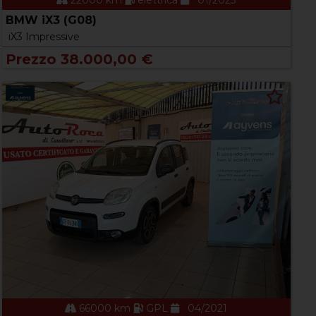
22000 km
elettrica
01/2023
BMW iX3 (G08)
iX3 Impressive
Prezzo 38.000,00 €
66000 km
GPL
04/2021