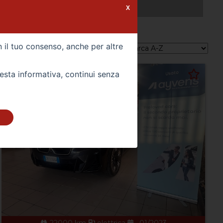
RICHIEDI UN VEICOLO
X
n il tuo consenso, anche per altre
Ordina per:
uesta informativa, continui senza