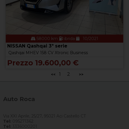
58000 km
ibrida
10/2021
NISSAN Qashqai 3ª serie
Qashqai MHEV 158 CV Xtronic Business
Prezzo 19.600,00 €
1
2
<<
>>
Auto Roca
Via XXI Aprile, 25/27, 95021 Aci Castello CT
Tel:
095271362
Tel:
3336000201