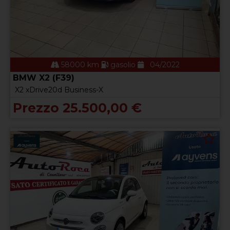
58000 km
gasolio
04/2022
BMW X2 (F39)
X2 xDrive20d Business-X
Prezzo 25.500,00 €