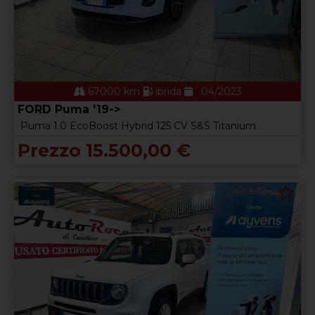
67000 km
ibrida
04/2023
FORD Puma '19->
Puma 1.0 EcoBoost Hybrid 125 CV S&S Titanium
Prezzo 15.500,00 €