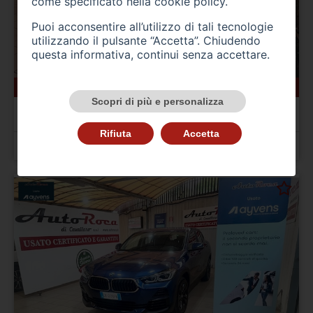
come specificato nella
cookie policy
.
Puoi acconsentire all’utilizzo di tali tecnologie
utilizzando il pulsante “Accetta”. Chiudendo
questa informativa, continui senza accettare.
22000 km
elettrica
01/2023
Scopri di più e personalizza
BMW iX3 (G08)
iX3 Impressive
Rifiuta
Accetta
Prezzo 38.000,00 €